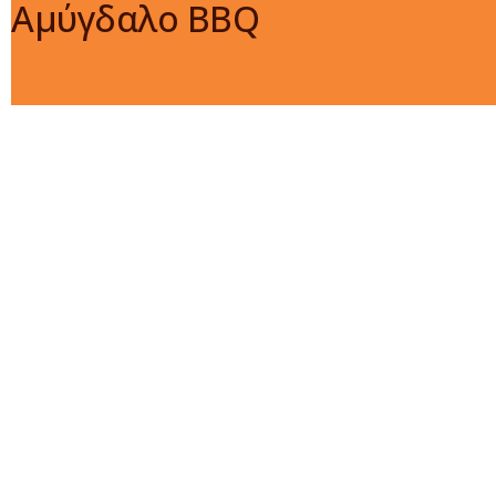
Αμύγδαλο BBQ