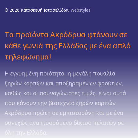
© 2026 Κατασκευή Ιστοσελίδων
webstyles
Τα προϊόντα Ακρόδρυα φτάνουν σε
κάθε γωνιά της Ελλάδας με ένα απλό
τηλεφώνημα!
Η εγγυημένη ποιότητα, η μεγάλη ποικιλία
ξηρών καρπών και αποξηραμένων φρούτων,
καθώς και οι ασυναγώνιστες τιμές, είναι αυτά
που κάνουν την βιοτεχνία ξηρών καρπών
Ακρόδρυα πρώτη σε εμπιστοσύνη και με ένα
συνεχώς αναπτυσσόμενο δίκτυο πελατών σε
όλη την Ελλάδα.