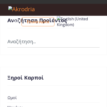
Αναζήτηση Προϊόντος
Επικοινωνία
Αναζήτηση
Ξηροί Καρποί
Ωμοί