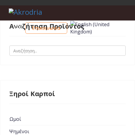
Αναζήτηση Προϊόντος
Επικοινωνία
Αναζήτηση
Ξηροί Καρποί
Ωμοί
Ψημένοι